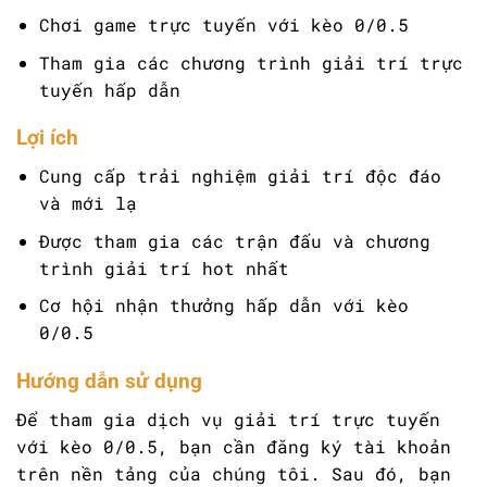
Chơi game trực tuyến với kèo 0/0.5
Tham gia các chương trình giải trí trực
tuyến hấp dẫn
Lợi ích
Cung cấp trải nghiệm giải trí độc đáo
và mới lạ
Được tham gia các trận đấu và chương
trình giải trí hot nhất
Cơ hội nhận thưởng hấp dẫn với kèo
0/0.5
Hướng dẫn sử dụng
Để tham gia dịch vụ giải trí trực tuyến
với kèo 0/0.5, bạn cần đăng ký tài khoản
trên nền tảng của chúng tôi. Sau đó, bạn