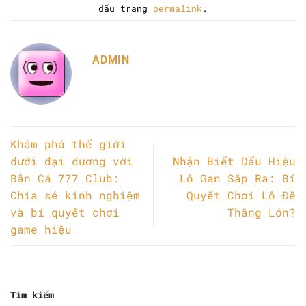
dấu trang
permalink
.
ADMIN
Khám phá thế giới
dưới đại dương với
Nhận Biết Dấu Hiệu
Bắn Cá 777 Club:
Lô Gan Sắp Ra: Bí
Chia sẻ kinh nghiệm
Quyết Chơi Lô Đề
và bí quyết chơi
Thắng Lớn?
game hiệu
Tìm kiếm