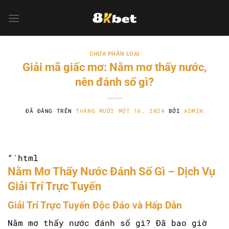
Chuyển
đến
nội
dung
CHƯA PHÂN LOẠI
Giải mã giấc mơ: Nằm mơ thấy nước,
nên đánh số gì?
ĐÃ ĐĂNG TRÊN
THÁNG MƯỜI MỘT 16, 2024
BỞI
ADMIN
“`html
Nằm Mơ Thấy Nước Đánh Số Gì – Dịch Vụ
Giải Trí Trực Tuyến
Giải Trí Trực Tuyến Độc Đáo và Hấp Dẫn
Nằm mơ thấy nước đánh số gì? Đã bao giờ