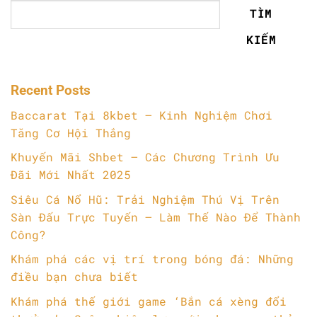
TÌM
KIẾM
Recent Posts
Baccarat Tại 8kbet – Kinh Nghiệm Chơi
Tăng Cơ Hội Thắng
Khuyến Mãi Shbet – Các Chương Trình Ưu
Đãi Mới Nhất 2025
Siêu Cá Nổ Hũ: Trải Nghiệm Thú Vị Trên
Sàn Đấu Trực Tuyến – Làm Thế Nào Để Thành
Công?
Khám phá các vị trí trong bóng đá: Những
điều bạn chưa biết
Khám phá thế giới game ‘Bắn cá xèng đổi